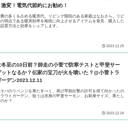
さ激変！電気代節約にお勧め！
熱費の多くを占める暖房代。リビング階段のある家庭はなおさら。リビ
段の弱点である暖房効率を格段に向上させるアイテムを発見、購入した
の設置方法と効果をシェアします。
2023.12.25
は冬至の10日前？師走の小菅で防寒テストと甲斐サー
ゲットなるか？伝家の宝刀が火を噴いた？@小菅トラ
デン2023.12.11
すそパのリベンジを果たすべく、再び早朝出撃の許可を得て向かったの
トラウトガーデン。狙うは赤身の甲斐サーモン、お刺身サイズ。果たし
るのか？
2023.12.16