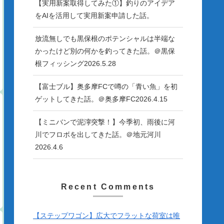
【実用新案取得してみた①】釣りのアイデア
をAIを活用して実用新案申請した話。
放流無しでも黒保根のポテンシャルは半端な
かったけど別の何かを釣ってきた話。＠黒保
根フィッシング2026.5.28
【富士ブル】奥多摩FCで噂の「青い魚」を初
ゲットしてきた話。＠奥多摩FC2026.4.15
【ミニバンで泥濘突撃！】今季初、雨後に河
川でフロボを出してきた話。＠地元河川
2026.4.6
Recent Comments
【ステップワゴン】広大でフラットな荷室は唯