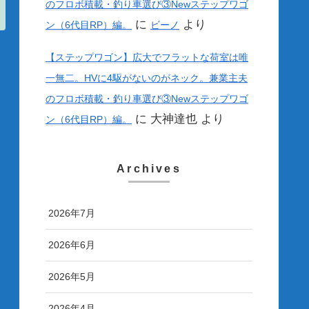
のフロボ積載・釣り車選び③Newステップワゴ
に
より
ン（6代目RP）編。
ビーノ
【ステップワゴン】広大でフラットな荷室は唯
一無二。HVに4駆がないのがネック。兼業主夫
のフロボ積載・釣り車選び③Newステップワゴ
に
大神達也
より
ン（6代目RP）編。
Archives
2026年7月
2026年6月
2026年5月
2026年4月