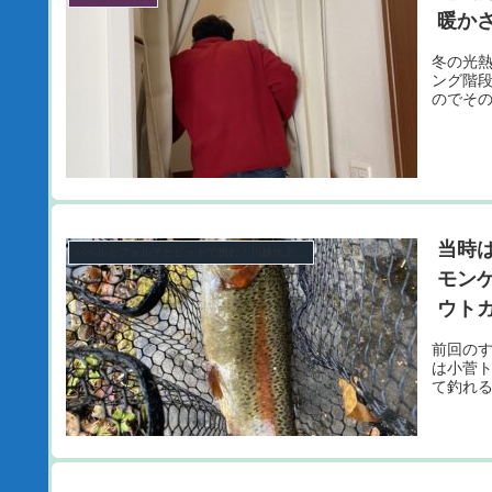
暖か
冬の光
ング階
のでそ
当時
バベルとフォルテとピットで挑む！川越水上公園プールトラウト攻略計画シーズン3。
モン
ウトガー
前回の
は小菅
て釣れ