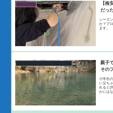
【格
家事と生活雑貨
だっ
シーズ
か？プ
ます。
親子
バベルとフォルテとピットで挑む！川越水上公園プールトラウト攻略計画シーズン3。
そのフ
小学生
い父ち
れると
かには