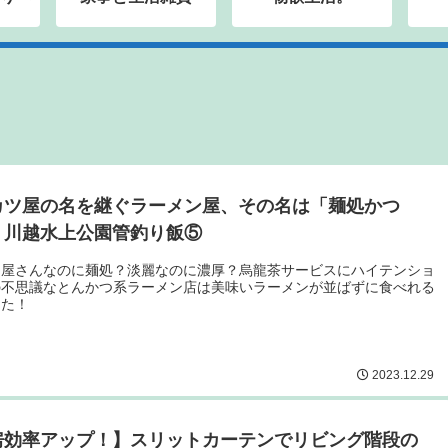
カツ屋の名を継ぐラーメン屋、その名は「麺処かつ
」川越水上公園管釣り飯⑤
つ屋さんなのに麺処？淡麗なのに濃厚？烏龍茶サービスにハイテンショ
の不思議なとんかつ系ラーメン店は美味いラーメンが並ばずに食べれる
った！
2023.12.29
房効率アップ！】スリットカーテンでリビング階段の