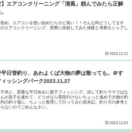
安】エアコンクリーニング「清風」頼んでみたら正解
た。
ン初め、エアコンを使い始めたらカビ臭い！！そんな時どうしてます
ロのエアコンクリーニング、実際に依頼してみた体験と考察をシェアし
2023.12.12
で平日管釣り、あわよくば大物の夢は散っても。＠す
ィッシングパーク2023.11.27
の子供と、貴重な平日休みに親子フィッシング。決して釣りウマではな
ゃんが息子を連れて、どうせなら普段行けないちょっと遠めで大物が釣
評判の釣り場に、ちょっと無理して行ってみた顛末記。釣り方の参考と
ならないのでごめんなさい。
2023.12.03