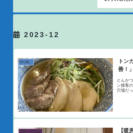
2023-12
トン
釣り飯。
善！
とんか
ン接客
穴場だ
【暖
家事と生活雑貨