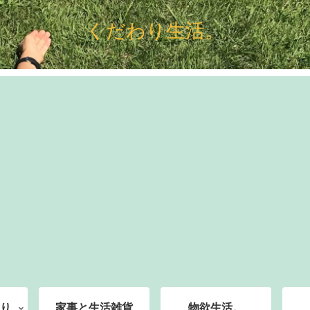
くだわり生活。
り
家事と生活雑貨
物欲生活。