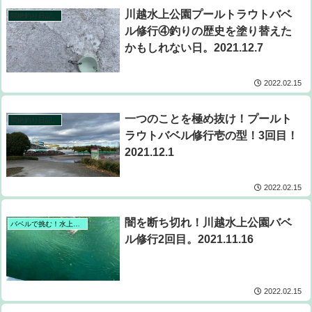
川越水上公園プールトラウトバベ
悶絶釣り日記。
ル修行④釣りの歴史を塗り替えた
かもしれない日。2021.12.7
2022.02.15
一つのことを極め抜け！プールト
悶絶釣り日記。
ラウトバベル修行壱の型！3回目！
2021.12.1
2022.02.15
闇を断ち切れ！川越水上公園バベ
バベルで挑む！水上公園プールトラウト攻略計画。
ル修行2回目。2021.11.16
2022.02.15