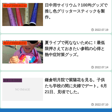
日中用サイリウム？100均グッズで
モノノフのたわごと
推し色グリッタースティックを製
作。
2022.07.19
夏ライブで死なないために！最低
モノノフのたわごと
限押さえておきたい参戦の心得と
熱中症対策グッズ。
2022.07.14
鎌倉明月院で紫陽花を見る。子供
家事と生活雑貨
たち学校の間に夫婦でデート。6月
21日、見頃でした。
2022.07.10