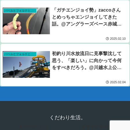
「ガチエンジョイ勢」zaccoさん
バベルとフォルテとピットとデイジーで挑む！川越水上公園プールトラウト攻略計画シーズン4。
とめっちゃエンジョイしてきた
話。@アングラーズベース赤城山
2025.2.3
2025.02.10
初釣り川水放流日に見事撃沈して
バベルとフォルテとピットとデイジーで挑む！川越水上公園プールトラウト攻略計画シーズン4。
思う、「楽しい」に向かって今何
をすべきだろう。@川越水上公園
2025.1.31
2025.02.04
くだわり生活。
釣りのこだわり
家事と生活雑貨