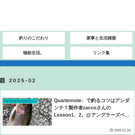
釣りのこだわり
家事と生活雑貨
物欲生活。
リンク集
2025-02
Quarternote♩で釣るコツはアンダ
バベルとフォルテとピットとデイジーで挑む！川越水上公園プールトラウト攻略計画シーズン4。
ンテ？製作者zaccoさんの
Lesson1、2。@アングラーズベー
ス赤城山2025.2.3
2025.02.20