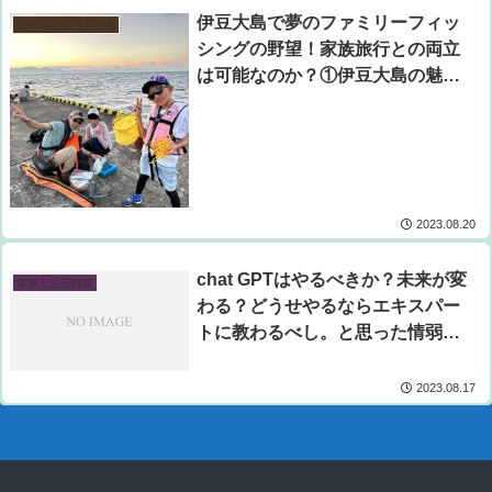
伊豆大島で夢のファミリーフィッ
父ちゃんのつぶやき
シングの野望！家族旅行との両立
は可能なのか？①伊豆大島の魅力
編。
2023.08.20
chat GPTはやるべきか？未来が変
家事と生活雑貨
わる？どうせやるならエキスパー
トに教わるべし。と思った情弱オ
ヤジブロガーの話。
2023.08.17