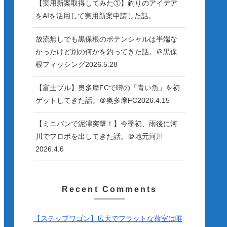
【実用新案取得してみた①】釣りのアイデア
をAIを活用して実用新案申請した話。
放流無しでも黒保根のポテンシャルは半端な
かったけど別の何かを釣ってきた話。＠黒保
根フィッシング2026.5.28
【富士ブル】奥多摩FCで噂の「青い魚」を初
ゲットしてきた話。＠奥多摩FC2026.4.15
【ミニバンで泥濘突撃！】今季初、雨後に河
川でフロボを出してきた話。＠地元河川
2026.4.6
Recent Comments
【ステップワゴン】広大でフラットな荷室は唯