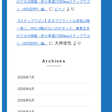
のフロボ積載・釣り車選び③Newステップワゴ
に
より
ン（6代目RP）編。
ビーノ
【ステップワゴン】広大でフラットな荷室は唯
一無二。HVに4駆がないのがネック。兼業主夫
のフロボ積載・釣り車選び③Newステップワゴ
に
大神達也
より
ン（6代目RP）編。
Archives
2026年7月
2026年6月
2026年5月
2026年4月