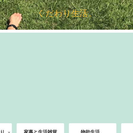
くだわり生活。
り
家事と生活雑貨
物欲生活。