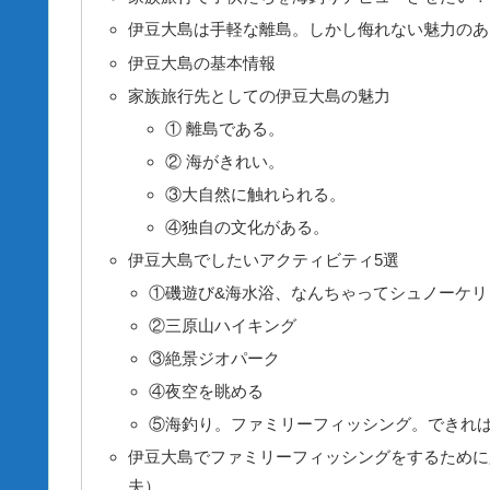
伊豆大島は手軽な離島。しかし侮れない魅力のあ
伊豆大島の基本情報
家族旅行先としての伊豆大島の魅力
① 離島である。
② 海がきれい。
③大自然に触れられる。
④独自の文化がある。
伊豆大島でしたいアクティビティ5選
①磯遊び&海水浴、なんちゃってシュノーケリ
②三原山ハイキング
③絶景ジオパーク
④夜空を眺める
⑤海釣り。ファミリーフィッシング。できれ
伊豆大島でファミリーフィッシングをするために
夫）