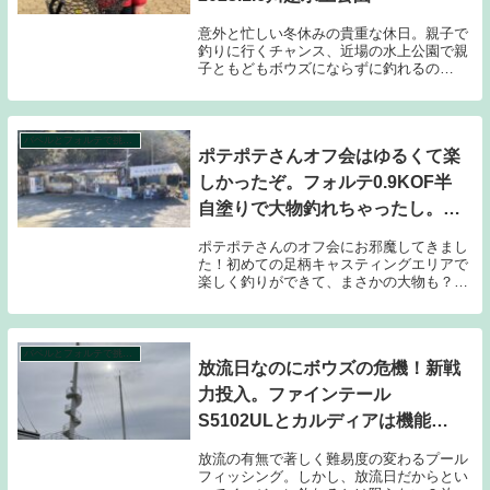
意外と忙しい冬休みの貴重な休日。親子で
釣りに行くチャンス、近場の水上公園で親
子ともどもボウズにならずに釣れるの
か？？
バベルとフォルテで挑む！水上公園プールトラウト攻略計画シーズン２。
ポテポテさんオフ会はゆるくて楽
しかったぞ。フォルテ0.9KOF半
自塗りで大物釣れちゃったし。ビ
ーノも配ってきちゃったぞ。iｎ
ポテポテさんのオフ会にお邪魔してきまし
足柄キャスティングエリア
た！初めての足柄キャスティングエリアで
楽しく釣りができて、まさかの大物も？そ
2023.3.2
して、仕事以外で誰かに会って楽しく会話
をするのって、何年振りだったんだろう？
人間らしさを取り戻した気がする一日をレ
ポートします！
バベルとフォルテで挑む！水上公園プールトラウト攻略計画シーズン２。
放流日なのにボウズの危機！新戦
力投入。ファインテール
S5102ULとカルディアは機能し
たのか？川越水上公園プールフィ
放流の有無で著しく難易度の変わるプール
ッシング2023.2.3
フィッシング。しかし、放流日だからとい