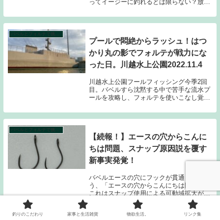
ってイージーに釣れるとは限らない？放流
日なのにガチでボウズの危機を感じたリア
ル悶絶釣行の顛末を示唆します。
バベルとフォルテで挑む！水上公園プールトラウト攻略計画シーズン２。
プールで悶絶からラッシュ！はつ
かり丸の影でフォルテが戦力にな
った日。川越水上公園2022.11.4
川越水上公園フールフィッシング今季2回
目。バベルすら沈黙する中で苦手な流水プ
ールを攻略し、フォルテを使いこなし覚醒
することはできるのか？恐怖の管釣りボウ
ズ目前の悶絶タイムに、まさかのあのルア
ーが活躍する？
バベルとフォルテで挑む！水上公園プールトラウト攻略計画シーズン２。
【続報！】エースの穴からこんに
ちは問題、スナップ原因説を覆す
新事実発覚！
バベルエースの穴にフックが貫通してしま
う、「エースの穴からこんにちは問題」。
これはスナップ使用による可動域拡大が原
因と思われた、しかしそれは仮説にすぎな
かったのだ！A伝説、こんにちはは止まら
釣りのこだわり
家事と生活雑貨
物欲生活。
リンク集
ない！😅