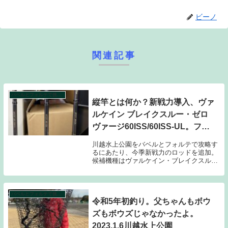
ビーノ
関連記事
バベルとフォルテで挑む！水上公園プールトラウト攻略計画シーズン２。
縦竿とは何か？新戦力導入、ヴァ
ルケイン ブレイクスルー・ゼロ
ヴァージ60ISS/60ISS-UL。ファ
インテール/トラウティーノ
川越水上公園をバベルとフォルテで攻略す
S5102Lとの使い分けに悩む。
るにあたり、今季新戦力のロッドを追加。
候補機種はヴァルケイン・ブレイクスルー
ゼロヴァージ60ISSと60ISS-UL！迷いに迷
って出した結論と、その過程を報告しま
す！また鱗滝さんに怒られる！👺
バベルとフォルテで挑む！水上公園プールトラウト攻略計画シーズン２。
令和5年初釣り。父ちゃんもボウ
ズもボウズじゃなかったよ。
2023.1.6川越水上公園