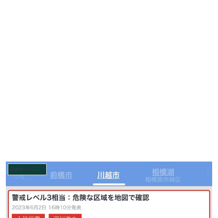
悶絶釣り日記。