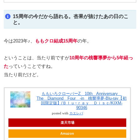
15周年の今だから語れる。杏果が抜けたあの日のこ
と。
今は2023年♪、
ももクロ結成15周年
の年。
ということは、当たり前ですが
10周年の桃響導夢から5年経っ
た
っていうことですね。
当たり前だけど。
ももいろクローバーZ 10th Anniversary
The Diamond Four -in 桃響導夢-Blu-ray【初
回限定版】/Ｂｌｕ−ｒａｙ Ｄｉｓｃ/KIXM-
90346
posted with
カエレバ
楽天市場
Amazon