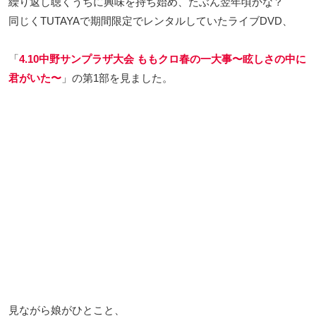
繰り返し聴くうちに興味を持ち始め、たぶん翌年頃かな？
同じくTUTAYAで期間限定でレンタルしていたライブDVD、
「
4.10中野サンプラザ大会 ももクロ春の一大事〜眩しさの中に
君がいた〜
」の第1部を見ました。
見ながら娘がひとこと、