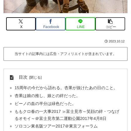
X
Facebook
LINE
コピー
2023.10.12
当サイトの記事内には広告・アフィリエイトが含まれています。
目次
15周年の今だから語れる。杏果が抜けたあの日のこと。
杏果は娘の推し、娘との絆だった。
ビーノの血の半分は緑色だった。
ももクロ春の一大事2017 ㏌富士見市～笑顔の絆・つなげ
るオモイ～＠富士見市第二運動公園2017年4月8日
ソロコン東名阪ツアー2017＠東京フォーラム