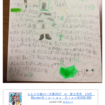
ももクロ春の一大事2017 in 富士見市 LIVE
Blu-ray/Ｂｌｕ−ｒａｙ Ｄｉｓｃ/KIXM-300
posted with
カエレバ