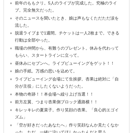
前年のももクリ。5人のライブが完成した。究極のライ
ブ。完全無欠だった。
そのニュースを聞いたとき、娘は声もなくただただ涙を
流した。
脱退ライブまで1週間。チケットは一人2枚まで。できる
行動は全部やった。
職場の仲間から、有難うのプレゼント。休みを代わって
もらい、スタートラインに立って。
昼休みにセブンへ。ライブビューイングをゲット！！
娘の手紙。万感の思いを込めて。
ライブビューイング会場にて生挨拶。杏果は絶対に「自
分が主役」にしたくないようだった。
本物の奇跡！！本会場へ繰り上げ当選！！
前方左翼、つまり杏果側ブロック通路横！！
キレッキレの夏菜子。作り笑顔の杏果。「良心的エゴイ
ズム」
「空が好きだったあなたへ」作り笑顔なんか見たくなか
った。ただ、一緒に泣いてほしかったんだと思う。