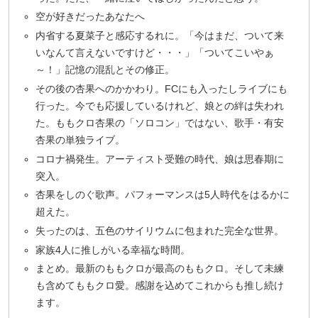
空が好きだったあなたへ
内省する夏菜子と感応するれに。「今はまだ、ついて来
いなんて言えないですけど・・・」「ついてこいやぁ
～！」記憶の混乱とその修正。
その後の杏果へのかかわり。FCにも入ったしライブにも
行った。今でも応援しているけれど、娘との絆は失われ
た。ももクロ杏果の「ソロコン」ではない、歌手・有安
杏果の単独ライブ。
コロナ禍発生。アーティスト受難の時代、娘は思春期に
突入。
杏果をしのぐ歌声。パフォーマンスは5人時代をはるかに
超えた。
失ったのは、五色のサイリウムに包まれた完全な世界。
家族4人に推しがいる幸福な時間。
まとめ。最新のももクロが最高のももクロ。そして未練
も含めてももクロ愛。感謝を込めてこれからも推し続け
ます。