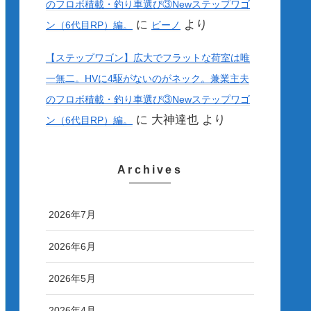
のフロボ積載・釣り車選び③Newステップワゴ
に
より
ン（6代目RP）編。
ビーノ
【ステップワゴン】広大でフラットな荷室は唯
一無二。HVに4駆がないのがネック。兼業主夫
のフロボ積載・釣り車選び③Newステップワゴ
に
大神達也
より
ン（6代目RP）編。
Archives
2026年7月
2026年6月
2026年5月
2026年4月