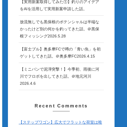
【実用新案取得してみた①】釣りのアイデア
をAIを活用して実用新案申請した話。
放流無しでも黒保根のポテンシャルは半端な
かったけど別の何かを釣ってきた話。＠黒保
根フィッシング2026.5.28
【富士ブル】奥多摩FCで噂の「青い魚」を初
ゲットしてきた話。＠奥多摩FC2026.4.15
【ミニバンで泥濘突撃！】今季初、雨後に河
川でフロボを出してきた話。＠地元河川
2026.4.6
Recent Comments
【ステップワゴン】広大でフラットな荷室は唯