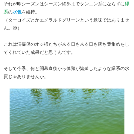
それが昨シーズンはシーズン終盤までタンニン系にならずに
緑
系
の
水色
を維持。
（ターコイズとかエメラルドグリーンという意味ではありませ
ん。😅）
これは清掃係のオジ様たちが来る日も来る日も落ち葉集めをし
てくれていた成果だと思うんです。
そして今季、何と開幕直後から藻類が繁殖したような緑系の水
質じゃありませんか。