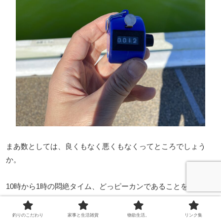
まあ数としては、良くもなく悪くもなくってところでしょう
か。
10時から1時の悶絶タイム、どっピーカンであることを考えて
ヨシとするのか、
新戦力を導入して試行錯誤しながらだからアリとするのか、
釣りのこだわり
家事と生活雑貨
物欲生活。
リンク集