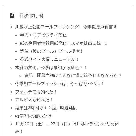
目次
川越水上公園プールフィッシング、今季変更点覚書き
半円エリアでフライ禁止
紙の利用者情報用紙廃止・スマホ提出に統一。
造波（波のプール）プール復活！
公式サイト大幅リニューアル！
水質の変化。今季は最初から緑色？！
追記：開幕当初はこんなに濃い緑色じゃなかった？
今季初プールフィッシュは、やっぱりバベル！
フォルテでも釣れた！
アルビノも釣れた！
結果は3時間で１２匹、時速4匹。
縦竿3本の使い分け
11月26日（土）、27日（日）は川越マラソンのため休
み！