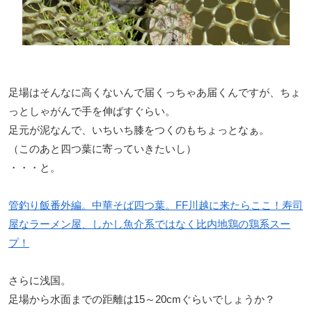
足場はそんなに高くないんで届くっちゃあ届くんですが、ちょ
っとしゃがんで手を伸ばすぐらい。
足元が泥なんで、いちいち膝をつくのもちょっとなぁ。
（このあと四つ葉に寄っていきたいし）
・・・と。
管釣り飯番外編。中華そば四つ葉。FF川越に来たらここ！寿司
屋なラーメン屋、しかし魚介系ではなく比内地鶏の鶏系スー
プ！
さらに浅国。
足場から水面までの距離は15～20cmぐらいでしょうか？