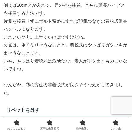
例えば20cmとか入れて、元の柄を接着。さらに延長パイプと
も接着する方法です。
片側を接着せずにボルト留めにすれば印籠つなぎの着脱式延長
ハンドルになります。
これいいかも。上手くいけばですけどね。
欠点は、重くなりそうなことと、着脱式はやっぱりガタツキが
出そうなことです。
いや、やっぱり着脱式は危険だな。素人が手を出すものじゃな
いですね。
なんだか、③の方法の非着脱式が良さそうな気がしてきまし
た。
リベットを外す
アルミパイプはリベットで固定されていました。
釣りのこだわり
家事と生活雑貨
物欲生活。
リンク集