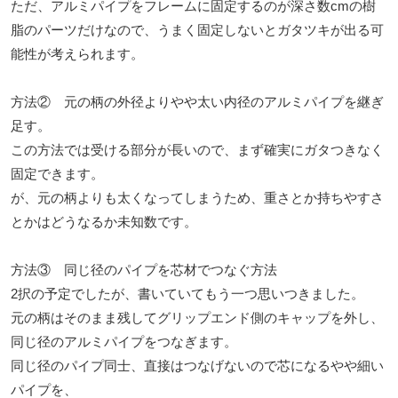
ただ、アルミパイプをフレームに固定するのが深さ数cmの樹
脂のパーツだけなので、うまく固定しないとガタツキが出る可
能性が考えられます。
方法② 元の柄の外径よりやや太い内径のアルミパイプを継ぎ
足す。
この方法では受ける部分が長いので、まず確実にガタつきなく
固定できます。
が、元の柄よりも太くなってしまうため、重さとか持ちやすさ
とかはどうなるか未知数です。
方法③ 同じ径のパイプを芯材でつなぐ方法
2択の予定でしたが、書いていてもう一つ思いつきました。
元の柄はそのまま残してグリップエンド側のキャップを外し、
同じ径のアルミパイプをつなぎます。
同じ径のパイプ同士、直接はつなげないので芯になるやや細い
パイプを、