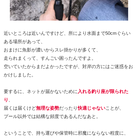
近いところは近いんですけど、所により水面まで50cmぐらい
ある場所があって、
おまけに魚影が濃いからスレ掛かりが多くて、
走られまくって、すんごい困ったんですよ。
空いていたからまだよかったですが、対岸の方にはご迷惑をお
かけしました。
要するに、ネットが届かないために
入れる釣り座が限られた
り
、
届くは届くけど
無理な姿勢
だったり
快適じゃない
ことが、
プール以外では結構な頻度であるんだなあと。
ということで、持ち運びや保管時に邪魔にならない程度に、