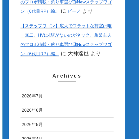
のフロボ積載・釣り車選び③Newステップワゴ
に
より
ン（6代目RP）編。
ビーノ
【ステップワゴン】広大でフラットな荷室は唯
一無二。HVに4駆がないのがネック。兼業主夫
のフロボ積載・釣り車選び③Newステップワゴ
に
大神達也
より
ン（6代目RP）編。
Archives
2026年7月
2026年6月
2026年5月
2026年4月