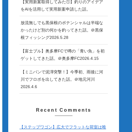
【実用新案取得してみた①】釣りのアイデア
をAIを活用して実用新案申請した話。
放流無しでも黒保根のポテンシャルは半端な
かったけど別の何かを釣ってきた話。＠黒保
根フィッシング2026.5.28
【富士ブル】奥多摩FCで噂の「青い魚」を初
ゲットしてきた話。＠奥多摩FC2026.4.15
【ミニバンで泥濘突撃！】今季初、雨後に河
川でフロボを出してきた話。＠地元河川
2026.4.6
Recent Comments
【ステップワゴン】広大でフラットな荷室は唯