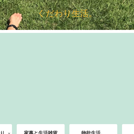
くだわり生活。
り
家事と生活雑貨
物欲生活。