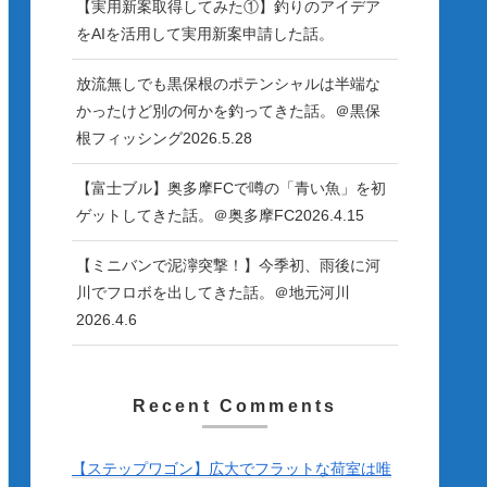
【実用新案取得してみた①】釣りのアイデア
をAIを活用して実用新案申請した話。
放流無しでも黒保根のポテンシャルは半端な
かったけど別の何かを釣ってきた話。＠黒保
根フィッシング2026.5.28
【富士ブル】奥多摩FCで噂の「青い魚」を初
ゲットしてきた話。＠奥多摩FC2026.4.15
【ミニバンで泥濘突撃！】今季初、雨後に河
川でフロボを出してきた話。＠地元河川
2026.4.6
Recent Comments
【ステップワゴン】広大でフラットな荷室は唯