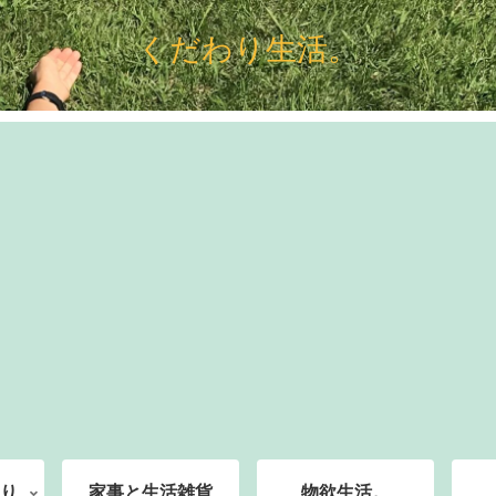
くだわり生活。
り
家事と生活雑貨
物欲生活。