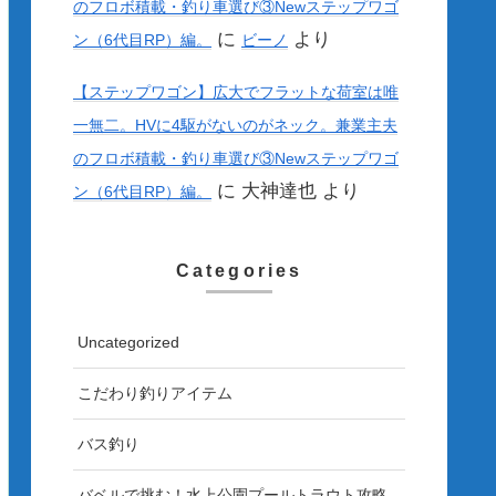
のフロボ積載・釣り車選び③Newステップワゴ
に
より
ン（6代目RP）編。
ビーノ
【ステップワゴン】広大でフラットな荷室は唯
一無二。HVに4駆がないのがネック。兼業主夫
のフロボ積載・釣り車選び③Newステップワゴ
に
大神達也
より
ン（6代目RP）編。
Categories
Uncategorized
こだわり釣りアイテム
バス釣り
バベルで挑む！水上公園プールトラウト攻略